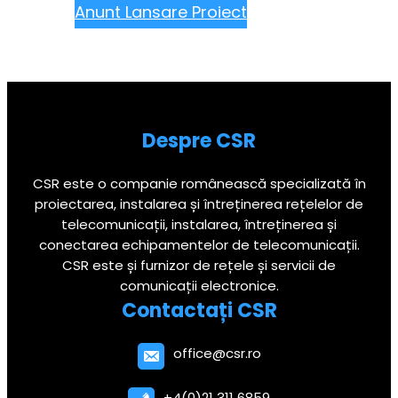
Anunt Lansare Proiect
Despre
CSR
CSR este o companie românească specializată în
proiectarea, instalarea și întreținerea rețelelor de
telecomunicații, instalarea, întreținerea și
conectarea echipamentelor de telecomunicații.
CSR este și furnizor de rețele și servicii de
comunicații electronice.
Contactați
CSR
office@csr.ro
+4(0)21 311 6859