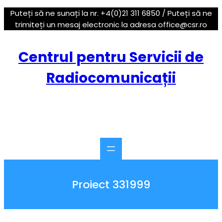
Sari
Puteți să ne sunați la nr. +4(0)21 311 6850 / Puteți să ne
la
trimiteți un mesaj electronic la adresa office@csr.ro
conținut
Centrul pentru Servicii de
Radiocomunicații
Proiect 331999